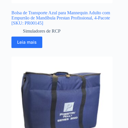
Bolsa de Transporte Azul para Mannequin Adulto com
Empurrão de Mandíbula Prestan Profissional, 4-Pacote
[SKU: PR00145]
Simuladores de RCP
Leia mais