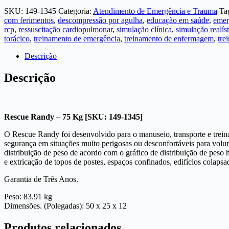
SKU:
149-1345
Categoria:
Atendimento de Emergência e Trauma
Ta
com ferimentos
,
descompressão por agulha
,
educação em saúde
,
emer
rcp
,
ressuscitação cardiopulmonar
,
simulação clínica
,
simulação realíst
torácico
,
treinamento de emergência
,
treinamento de enfermagem
,
tre
Descrição
Descrição
Rescue Randy – 75 Kg [SKU: 149-1345]
O Rescue Randy foi desenvolvido para o manuseio, transporte e treina
segurança em situações muito perigosas ou desconfortáveis para voluntá
distribuição de peso de acordo com o gráfico de distribuição de pe
e extricação de topos de postes, espaços confinados, edifícios colap
Garantia de Três Anos.
Peso: 83.91 kg
Dimensões. (Polegadas): 50 x 25 x 12
Produtos relacionados