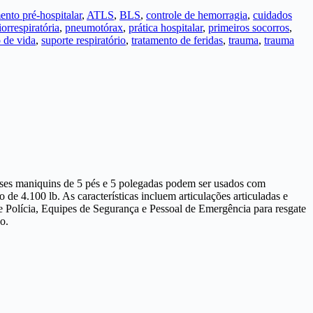
ento pré-hospitalar
,
ATLS
,
BLS
,
controle de hemorragia
,
cuidados
orrespiratória
,
pneumotórax
,
prática hospitalar
,
primeiros socorros
,
o de vida
,
suporte respiratório
,
tratamento de feridas
,
trauma
,
trauma
Esses maniquins de 5 pés e 5 polegadas podem ser usados com
de 4.100 lb. As características incluem articulações articuladas e
 Polícia, Equipes de Segurança e Pessoal de Emergência para resgate
o.