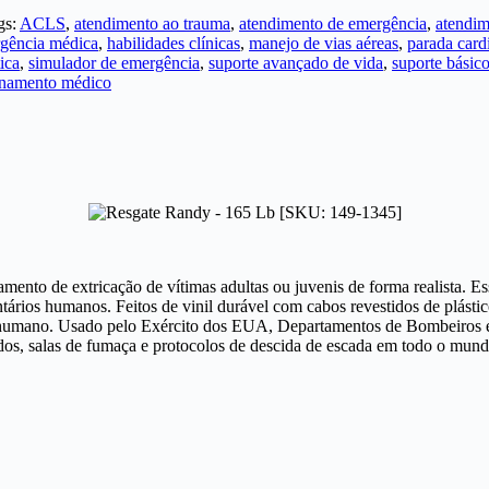
gs:
ACLS
,
atendimento ao trauma
,
atendimento de emergência
,
atendim
gência médica
,
habilidades clínicas
,
manejo de vias aéreas
,
parada cardi
ica
,
simulador de emergência
,
suporte avançado de vida
,
suporte básic
inamento médico
mento de extricação de vítimas adultas ou juvenis de forma realista. 
rios humanos. Feitos de vinil durável com cabos revestidos de plástico 
so humano. Usado pelo Exército dos EUA, Departamentos de Bombeiros e
sados, salas de fumaça e protocolos de descida de escada em todo o mund