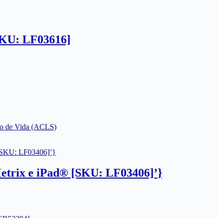
SKU: LF03616]
o de Vida (ACLS)
etrix e iPad® [SKU: LF03406]’}